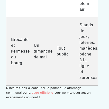
plein
air
Stands
de
jeux,
Brocante
loteries,
et
Un
Tout
manèges,
kermesse
dimanche
public
pêche
du
de mai
à la
bourg
ligne
et
surprises
N’hésitez pas à consulter le panneau d’affichage
communal ou la
page officielle
pour ne manquer aucun
événement convivial !