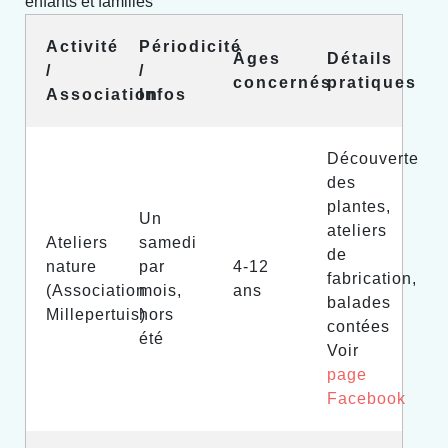
enfants et familles
Activité
Périodicité
Âges
Détails
/
/
concernés
pratiques
Association
Infos
Découverte
des
plantes,
Un
ateliers
Ateliers
samedi
de
nature
par
4-12
fabrication,
(Association
mois,
ans
balades
Millepertuis)
hors
contées
été
Voir
page
Facebook