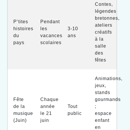
Contes,
légendes
bretonnes,
P’tites
Pendant
ateliers
histoires
les
3-10
créatifs
du
vacances
ans
à la
pays
scolaires
salle
des
fêtes
Animations,
jeux,
stands
Fête
Chaque
gourmands
de la
année
Tout
;
musique
le 21
public
espace
(Juin)
juin
enfant
en