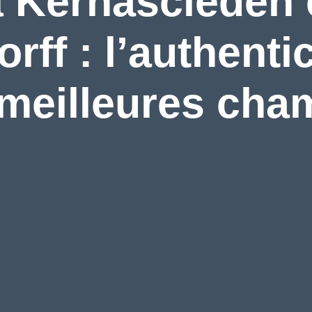
 Kernascléden e
rff : l’authentic
 meilleures ch