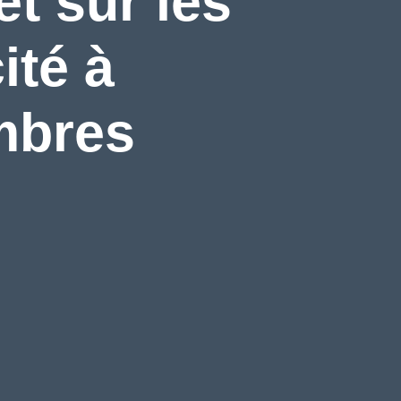
t sur les
ité à
ambres