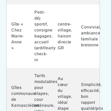
Petit-
déj
Gîte «
sportif,
centre-
Convivial,
Chez
consigne
village,
ambiance
Marie-
bagages,
liaison
familiale
Anne
accueil
directe
bretonne
»
tardif/early
GR
check-
in
Tarifs
Au
modulables
cœur
Simplicité,
Gîtes
pour
du
efficacité,
communaux
étapes,
village,
bon
de
cour
idéal
rapport
Kernascléden
intérieure,
étape
qualité/prix