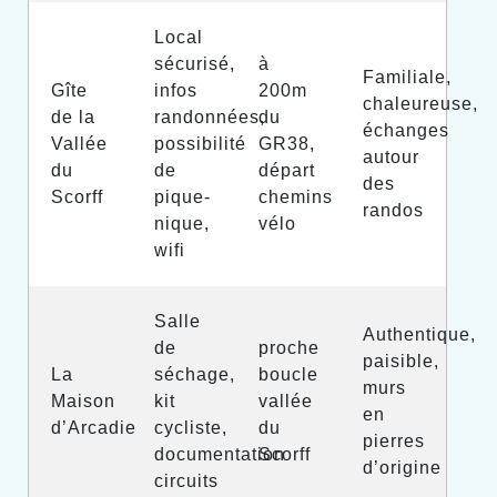
Local
sécurisé,
à
Familiale,
Gîte
infos
200m
chaleureuse,
de la
randonnées,
du
échanges
Vallée
possibilité
GR38,
autour
du
de
départ
des
Scorff
pique-
chemins
randos
nique,
vélo
wifi
Salle
Authentique,
de
proche
paisible,
La
séchage,
boucle
murs
Maison
kit
vallée
en
d’Arcadie
cycliste,
du
pierres
documentation
Scorff
d’origine
circuits