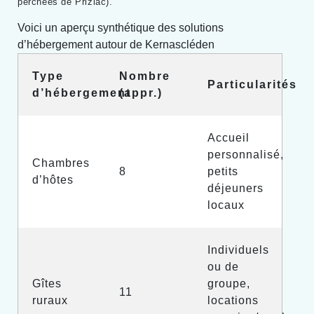
perchées de Priziac).
Voici un aperçu synthétique des solutions
d’hébergement autour de Kernascléden
Type
Nombre
Particularités
d’hébergement
(appr.)
Accueil
personnalisé,
Chambres
8
petits
d’hôtes
déjeuners
locaux
Individuels
ou de
Gîtes
groupe,
11
ruraux
locations