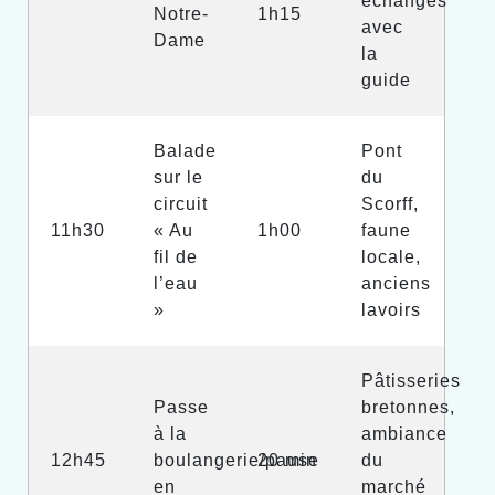
échanges
Notre-
1h15
avec
Dame
la
guide
Balade
Pont
sur le
du
circuit
Scorff,
11h30
« Au
1h00
faune
fil de
locale,
l’eau
anciens
»
lavoirs
Pâtisseries
Passe
bretonnes,
à la
ambiance
12h45
boulangerie/pause
20 min
du
en
marché