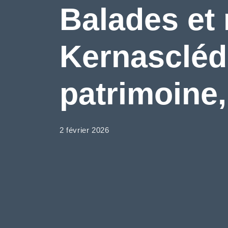
Balades et
Kernascléde
patrimoine,
2 février 2026