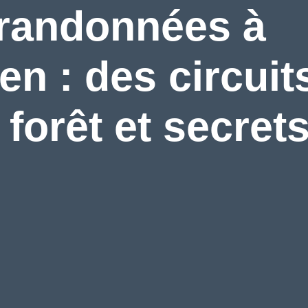
 randonnées à
n : des circuit
 forêt et secret