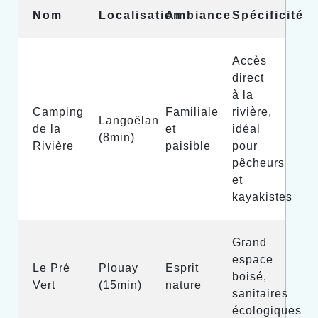
Nom
Localisation
Ambiance
Spécificité
Accès
direct
à la
Camping
Familiale
rivière,
Langoëlan
de la
et
idéal
(8min)
Rivière
paisible
pour
pêcheurs
et
kayakistes
Grand
espace
Le Pré
Plouay
Esprit
boisé,
Vert
(15min)
nature
sanitaires
écologiques